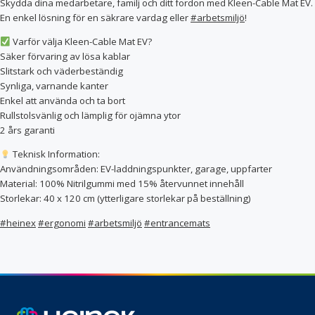
Skydda dina medarbetare, familj och ditt fordon med Kleen-Cable Mat EV.
Specialvagnar
Säckställ
En enkel lösning för en säkrare vardag eller
#arbetsmiljö
!
Transportskåp
Vagnöverdrag
Varför välja Kleen-Cable Mat EV?
Vård & Omsorg
Säker förvaring av lösa kablar
Slitstark och väderbeständig
Bodystocking & pyjamas
Bäddtextilier
Fixeringsbyxor
Haklappar
Synliga, varnande kanter
Handdukar & frotté
Inkontinensskydd
Enkel att använda och ta bort
Lakansskydd & draglakan
Sittskydd & stolskydd
Rullstolsvänlig och lämplig för ojämna ytor
Skyddskläder & förkläden
2 års garanti
Teknisk Information:
Användningsområden: EV-laddningspunkter, garage, uppfarter
Material: 100% Nitrilgummi med 15% återvunnet innehåll
Storlekar: 40 x 120 cm (ytterligare storlekar på beställning)
#heinex
#ergonomi
#arbetsmiljö
#entrancemats