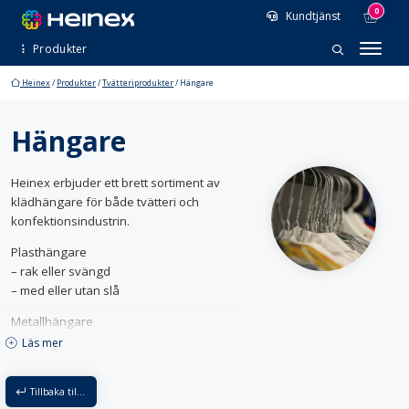
0
Kundtjänst
Produkter
Heinex
/
Produkter
/
Tvätteriprodukter
/
Hängare
Entrémattor
Arbetsplatsmattor
Profilmattor
Hängare
Standardmattor
Tvätteriprodukter
Heinex erbjuder ett brett sortiment av
Finish
klädhängare för både tvätteri och
Förslutningar
Hängare
Kemplast
konfektionsindustrin.
Konsumentprodukter
Maskiner
Märkning & lagning
Tillbehör
Plasthängare
Tvättmedel
Tvättnotor
– rak eller svängd
Tvättnät
Tvättsäckar
– med eller utan slå
Vattenlösliga tvättsäckar & risktvättpåsar
Metallhängare
Vagnar
–
galvade skjort & trådhängare för
Läs mer
kemtvätt
Hyllvagnar
Konfektionsställ
– olika tjocklekar
Korgvagnar
Lyftvagnar & staplare
Tillbaka till Tvätteriprodukter
– olika storlekar
Rull- & serveringsbord
Rullcontainrar