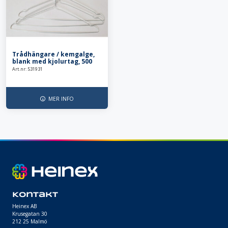
Trådhängare / kemgalge,
blank med kjolurtag, 500
st.
Art.nr: 531931
MER INFO
Kontakt
Heinex AB
Krusegatan 30
212 25 Malmö