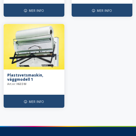
MER INFO
MER INFO
Plastsvetsmaskin,
väggmodell 1
Art.nr: H603 M
MER INFO