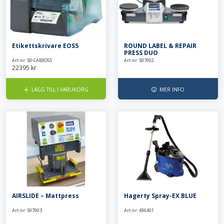
Specialvagnar
Säckställ
Transportskåp
Vagnöverdrag
Vård & Omsorg
Etikettskrivare EOS5
ROUND LABEL & REPAIR
Bodystocking & pyjamas
Bäddtextilier
PRESS DUO
Fixeringsbyxor
Haklappar
Art.nr: 50-CABEOS5
Art.nr: 507002
22395
kr
Handdukar & frotté
Inkontinensskydd
Lakansskydd & draglakan
Sittskydd & stolskydd
Skyddskläder & förkläden
LÄGG TILL I VARUKORG
MER INFO
AIRSLIDE – Mattpress
Hagerty Spray-EX BLUE
Art.nr: 507003
Art.nr: 496401