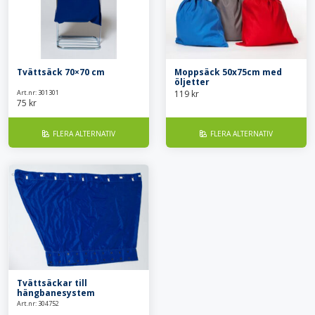
dina behov.
Tvättsäck 70×70 cm
Moppsäck 50x75cm med
öljetter
Art.nr: 301301
119
kr
75
kr
FLERA ALTERNATIV
FLERA ALTERNATIV
Tvättsäckar till
hängbanesystem
Art.nr: 304752