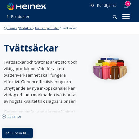
0
Kundtjänst
Produkter
Heinex
/
Produkter
/
Tvätteriprodukter
/
Tvättsäckar
Entrémattor
Arbetsplatsmattor
Profilmattor
Tvättsäckar
Standardmattor
Tvätteriprodukter
Tvättsäckar och tvättnät är ett stort och
Finish
viktigt produktområde för att en
Förslutningar
Hängare
Kemplast
tvätteriverksamhet skall fungera
Konsumentprodukter
Maskiner
effektivt. Genom effektivisering och
Märkning & lagning
Tillbehör
utnyttjande av nya inköpskanaler kan
Tvättmedel
Tvättnotor
vi idag erbjuda marknaden tvättsäckar
Tvättnät
Tvättsäckar
av högsta kvalitet till oslagbara priser!
Vattenlösliga tvättsäckar & risktvättpåsar
Genom en omfattande lagerhållning i
Vagnar
Läs mer
många färger och modeller och
möjlighet till screentryck eller annan
Hyllvagnar
Konfektionsställ
Korgvagnar
Lyftvagnar & staplare
märkning kan vi tillgodose de flesta
Tillbaka till Tvätteriprodukter
Rull- & serveringsbord
Rullcontainrar
behov och erbjuda en kort leveranstid.