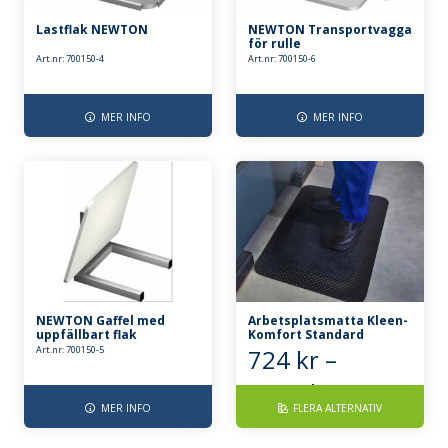
Lastflak NEWTON
NEWTON Transportvagga
för rulle
Art.nr: 700150-4
Art.nr: 700150-6
MER INFO
MER INFO
NEWTON Gaffel med
Arbetsplatsmatta Kleen-
uppfällbart flak
Komfort Standard
Art.nr: 700150-5
724
kr
–
Prisinterva
3580
kr
MER INFO
FLERA ALTERNATIV
724 kr