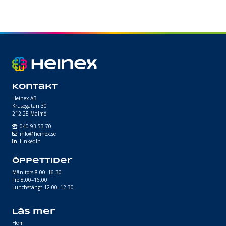
till
3580 kr
Kontakt
Heinex AB
Krusegatan 30
212 25 Malmö
040-93 53 70
info@heinex.se
LinkedIn
Öppettider
Mån-tors 8.00–16.30
Fre 8.00–16.00
Lunchstängt 12.00–12.30
Läs mer
Hem