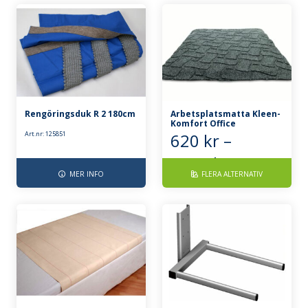
Rengöringsduk R 2 180cm
Arbetsplatsmatta Kleen-
Komfort Office
Art.nr: 125851
620
kr
–
Prisinterva
3580
kr
MER INFO
FLERA ALTERNATIV
620 kr
till
3580 kr