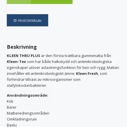
PRISFÖRFRÅGAN
Beskrivning
KLEEN THRU PLUS
är den första tvättbara gummimatta från
Kleen-Tex
som har både halkskydd och antimikrobiologiska
egenskaper utöver avlastningsfunktion för ben och rygg. Mattan
innehåller ett antimikrobiologiskt ämne;
Kleen Fresh
, som
förhindrar tillväxt av mikroorganismer som
stafylokockerbakterier.
Användningsområde:
Kök
Barer
Matberedningsområden
Omklädningsrum
Bastu