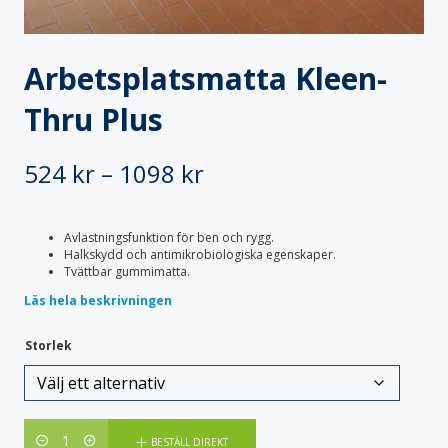
Specialvagnar
Säckställ
Transportskåp
Vagnöverdrag
Arbetsplatsmatta Kleen-
Vård & Omsorg
Bodystocking & pyjamas
Bäddtextilier
Thru Plus
Fixeringsbyxor
Haklappar
Handdukar & frotté
Inkontinensskydd
Lakansskydd & draglakan
Sittskydd & stolskydd
Prisintervall:
524
kr
–
1098
kr
Skyddskläder & förkläden
524 kr
Avlastningsfunktion för ben och rygg.
till
Halkskydd och antimikrobiologiska egenskaper.
Tvättbar gummimatta.
1098 kr
Läs hela beskrivningen
Storlek
Antal
BESTÄLL DIREKT