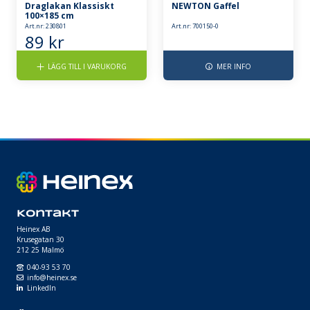
Draglakan Klassiskt
NEWTON Gaffel
100×185 cm
Art.nr: 230801
Art.nr: 700150-0
89
kr
LÄGG TILL I VARUKORG
MER INFO
Kontakt
Heinex AB
Krusegatan 30
212 25 Malmö
040-93 53 70
info@heinex.se
LinkedIn