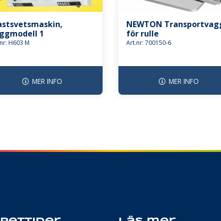
astsvetsmaskin,
NEWTON Transportvag
ggmodell 1
för rulle
.nr: H603 M
Art.nr: 700150-6
MER INFO
MER INFO