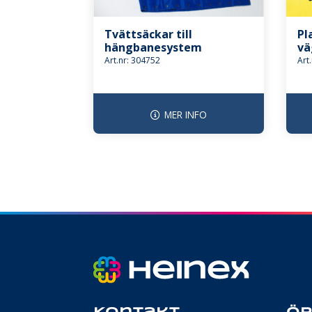
Tvättsäckar till
Pl
hängbanesystem
vä
Art.nr: 304752
Art
MER INFO