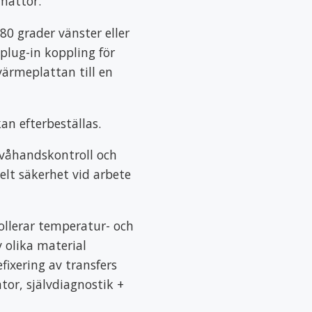
mattor.
180 grader vänster eller
lug-in koppling för
värmeplattan till en
an efterbeställas.
våhandskontroll och
elt säkerhet vid arbete
ollerar temperatur- och
 olika material
ixering av transfers
ator, självdiagnostik +