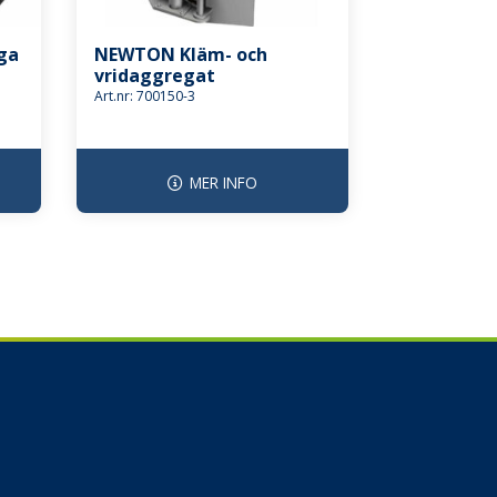
ga
NEWTON Kläm- och
vridaggregat
Art.nr: 700150-3
MER INFO