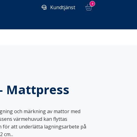
0
Kundtjänst
Kemplast
– Mattpress
Tillbehör
Tvättsäckar
agning och märkning av mattor med
essens värmehuvud kan flyttas
 för att underlätta lagningsarbete på
 cm...
Lyftvagnar & staplare