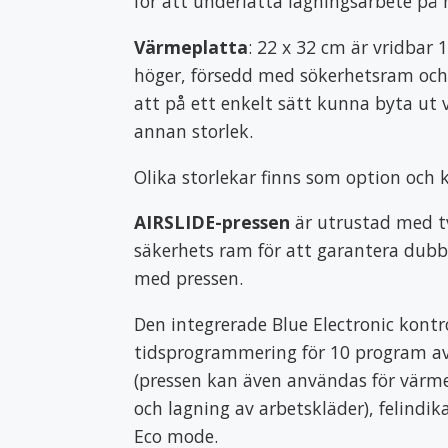
för att underlätta lagningsarbete på 
Värmeplatta
: 22 x 32 cm är vridbar 
höger, försedd med sökerhetsram ochp
att på ett enkelt sätt kunna byta ut 
annan storlek.
Olika storlekar finns som option och k
AIRSLIDE-pressen
är utrustad med t
säkerhets ram för att garantera dubb
med pressen.
Den integrerade Blue Electronic kontr
tidsprogrammering för 10 program av
(pressen kan även användas för värmef
och lagning av arbetskläder), felindik
Eco mode.