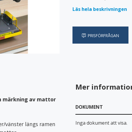
ainrar
Specialvagnar
Läs hela beskrivningen
erdrag
PRISFÖRFRÅGAN
ilier
Fixeringsbyxor
nensskydd
Lakansskydd & draglakan
Mer informatio
ch märkning av mattor
DOKUMENT
Inga dokument att visa.
er/vänster längs ramen