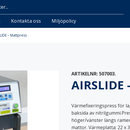
x
Kontakta oss
Miljöpolicy
LIDE – Mattpress
attor
Standardmattor
ARTIKELNR:
507003
.
ningar
Hängare
AIRSLIDE 
r
Märkning & lagning
tor
Tvättnät
Värmefixeringspress för l
baksida av nitrilgummi.Pr
höger/vänster längs ramen
mattor. Värmeplatta: 22 x 32
ionsställ
Korgvagnar