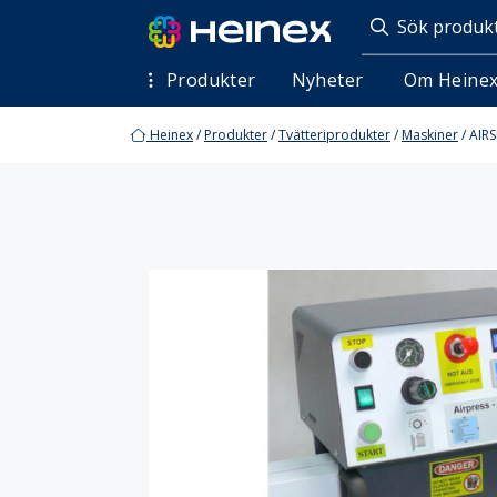
Produkter
Nyheter
Om Heine
Heinex
/
Produkter
/
Tvätteriprodukter
/
Maskiner
/
AIRS
Entrémattor
Arbetsplatsmattor
Profilm
Tvätteriprodukter
Finish
Förslut
Konsumentprodukter
Maskine
Tvättmedel
Tvättno
Vattenlösliga tvättsäckar & risktvättpåsar
Vagnar
Hyllvagnar
Konfekt