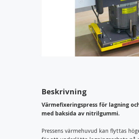
Rull- & serveringsbord
Rullcont
Transportskåp
Vagnöv
Vård & Omsorg
Bodystocking & pyjamas
Bäddtext
Handdukar & frotté
Inkonti
Skyddskläder & förkläden
Beskrivning
Värmefixeringspress för lagning o
med baksida av nitrilgummi.
Pressens värmehuvud kan flyttas hög