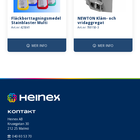
Fläckborttagningsmedel
NEWTON Kläm- och
Stainblaster Multi
vridaggregat
Purpose
Art.nr: 425041
Art.nr: 700150-3
MER INFO
MER INFO
Kontakt
Heinex AB
Krusegatan 30
212 25 Malmö
040-93 53 70