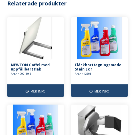
Relaterade produkter
NEWTON Gaffel med
Fläckborttagningsmedel
uppfällbart flak
Stain Ex 1
Art.nr: 700150-5
Art.nr: 425011
MER INFO
MER INFO