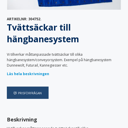
Specialvagnar
Säckställ
Transportskåp
Vagnöverdrag
ARTIKELNR:
304752
.
Vård & Omsorg
Tvättsäckar till
Bodystocking & pyjamas
Bäddtextilier
Fixeringsbyxor
Haklappar
hängbanesystem
Handdukar & frotté
Inkontinensskydd
Lakansskydd & draglakan
Sittskydd & stolskydd
Skyddskläder & förkläden
Vi tillverkar måttanpassade tvättsäckar till olika
hängbanesystem/conveyorsystem. Exempel på hängbanesystem
Dunnewolt, Futurail, Kannegiesser etc.
Läs hela beskrivningen
PRISFÖRFRÅGAN
Beskrivning