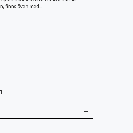
Säckställ
n, finns även med...
Haklappar
Sittskydd & stolskydd
n