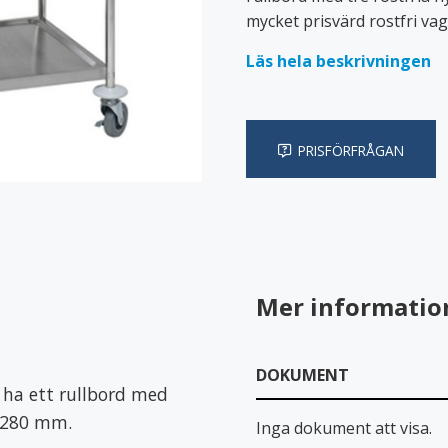
ainrar
Specialvagnar
mycket prisvärd rostfri vag
erdrag
Läs hela beskrivningen
ilier
Fixeringsbyxor
PRISFÖRFRÅGAN
nensskydd
Lakansskydd & draglakan
Mer informatio
DOKUMENT
 ha ett rullbord med
m 280 mm.
Inga dokument att visa.