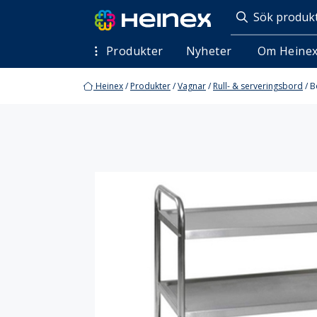
Produkter
Nyheter
Om Heine
Heinex
/
Produkter
/
Vagnar
/
Rull- & serveringsbord
/
B
Entrémattor
Arbetsplatsmattor
Profilm
Tvätteriprodukter
Finish
Förslut
Konsumentprodukter
Maskine
Tvättmedel
Tvättno
Vattenlösliga tvättsäckar & risktvättpåsar
Vagnar
Hyllvagnar
Konfekt