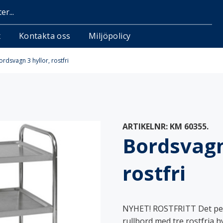
x
Kontakta oss
Miljöpolicy
ordsvagn 3 hyllor, rostfri
attor
Standardmattor
ARTIKELNR:
KM 60355
.
ningar
Hängare
Bordsvagn 
r
Märkning & lagning
tor
Tvättnät
rostfri
NYHET! ROSTFRITT Det perf
ionsställ
Korgvagnar
rullbord med tre rostfria 