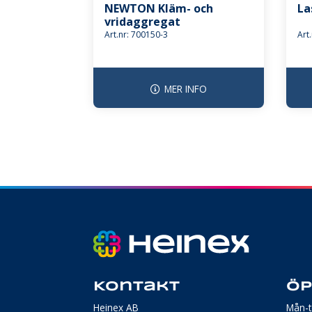
NEWTON Kläm- och
La
vridaggregat
Art.nr: 700150-3
Art
MER INFO
Kontakt
Öp
Heinex AB
Mån-t