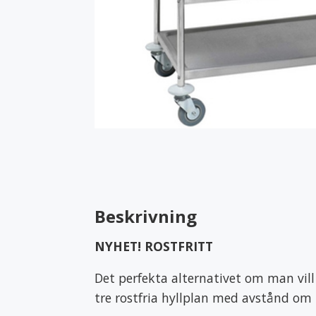
Rull- & serveringsbord
Rullcont
Transportskåp
Vagnöv
Vård & Omsorg
Bodystocking & pyjamas
Bäddtext
Handdukar & frotté
Inkonti
Skyddskläder & förkläden
Beskrivning
NYHET! ROSTFRITT
Det perfekta alternativet om man vill
tre rostfria hyllplan med avstånd o