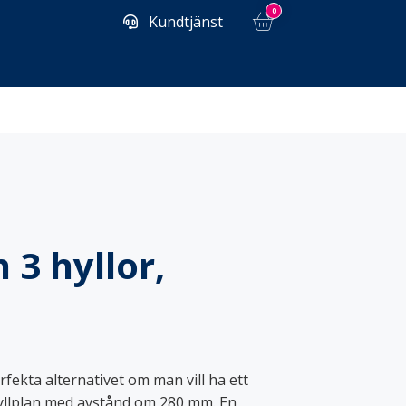
0
Kundtjänst
Kemplast
3 hyllor,
Tillbehör
Tvättsäckar
ekta alternativet om man vill ha ett
Lyftvagnar & staplare
hyllplan med avstånd om 280 mm. En