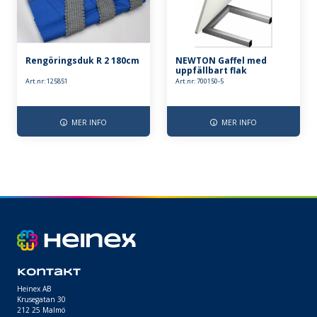
Rengöringsduk R 2 180cm
NEWTON Gaffel med
uppfällbart flak
Art.nr: 125851
Art.nr: 700150-5
MER INFO
MER INFO
Kontakt
Heinex AB
Krusegatan 30
212 25 Malmö