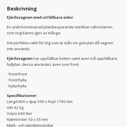
Beskrivning
Fjärilsvagnen med utfällbara sidor
En unikt konstruerad platsbesparande stackbar rullcontainer,
som nog känns igen av många.
Det perfekta valet för Dig som är mån om golvytan då vagnen
inte används.
Fjärilsvagnen
har uppfällbar botten samt även två uppfällbara
hyllplan, dessa användes även som front.
· front/front
· front/hylla
· hylla/hylla
Specifikationer:
Längd 800 x djup 590 x höjd 1700 mm
Vikt 42 kg
Volym 640 liter
Nätmönster 50 x 55 mm
Märk– och identitetsskyltar