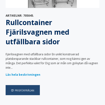
Specialvagnar
Säckställ
Transportskåp
Vagnöverdrag
ARTIKELNR:
705045
.
Vård & Omsorg
Rullcontainer
Bodystocking & pyjamas
Bäddtextilier
Fixeringsbyxor
Haklappar
Fjärilsvagnen med
Handdukar & frotté
Inkontinensskydd
Lakansskydd & draglakan
Sittskydd & stolskydd
utfällbara sidor
Skyddskläder & förkläden
Fjärilsvagnen med utfällbara sidor En unikt konstruerad
platsbesparande stackbar rullcontainer, som nog känns igen av
många. Det perfekta valet för Dig som är mån om golvytan då vagnen
inte...
Läs hela beskrivningen
PRISFÖRFRÅGAN