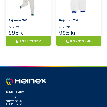
Pyjamas 760
Pyjamas 740
Art.nr: 760
Art.nr: 740
995
kr
995
kr
FLERA ALTERNATIV
FLERA ALTERNATIV
Kontakt
Heinex AB
Krusegatan 30
212 25 Malmö