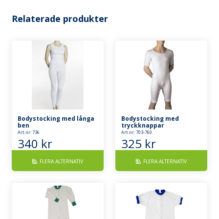
Relaterade produkter
Bodystocking med långa
Bodystocking med
ben
tryckknappar
Art.nr: 736
Art.nr: 703-760
340
kr
325
kr
FLERA ALTERNATIV
FLERA ALTERNATIV