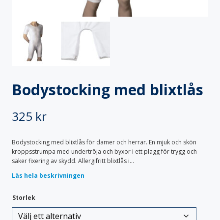
Specialvagnar
Säckställ
Transportskåp
Vagnöverdrag
Vård & Omsorg
Bodystocking & pyjamas
Bäddtextilier
Fixeringsbyxor
Haklappar
Handdukar & frotté
Inkontinensskydd
Lakansskydd & draglakan
Sittskydd & stolskydd
Bodystocking med blixtlås
Skyddskläder & förkläden
325
kr
Bodystocking med blixtlås för damer och herrar. En mjuk och skön
kroppsstrumpa med undertröja och byxor i ett plagg för trygg och
säker fixering av skydd. Allergifritt blixtlås i...
Läs hela beskrivningen
Storlek