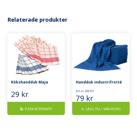
Relaterade produkter
Kökshandduk Maja
Handduk industrifrotté
29
kr
Art.nr: 206101
79
kr
FLERA ALTERNATIV
LÄGG TILL I VARUKORG