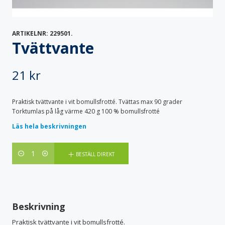
Specialvagnar
Säckställ
Transportskåp
Vagnöverdrag
ARTIKELNR:
229501
.
Vård & Omsorg
Tvättvante
Bodystocking & pyjamas
Bäddtextilier
Fixeringsbyxor
Haklappar
Handdukar & frotté
Inkontinensskydd
21
kr
Lakansskydd & draglakan
Sittskydd & stolskydd
Skyddskläder & förkläden
Praktisk tvättvante i vit bomullsfrotté. Tvättas max 90 grader
Torktumlas på låg värme 420 g 100 % bomullsfrotté
Läs hela beskrivningen
Antal
BESTÄLL DIREKT
Beskrivning
Praktisk tvättvante i vit bomullsfrotté.