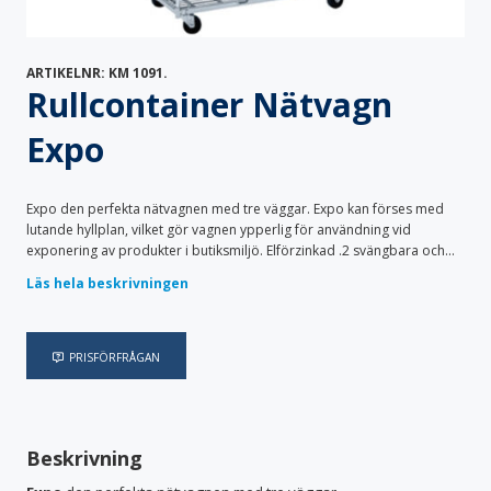
Specialvagnar
Säckställ
Transportskåp
Vagnöverdrag
ARTIKELNR:
KM 1091
.
Vård & Omsorg
Rullcontainer Nätvagn
Bodystocking & pyjamas
Bäddtextilier
Fixeringsbyxor
Haklappar
Expo
Handdukar & frotté
Inkontinensskydd
Lakansskydd & draglakan
Sittskydd & stolskydd
Skyddskläder & förkläden
Expo den perfekta nätvagnen med tre väggar. Expo kan förses med
lutande hyllplan, vilket gör vagnen ypperlig för användning vid
exponering av produkter i butiksmiljö. Elförzinkad .2 svängbara och...
Läs hela beskrivningen
PRISFÖRFRÅGAN
Beskrivning