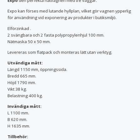
Expo
den perfekta nätvagnen med tre väggar.
Expo kan förses med lutande hyllplan, vilket gör vagnen ypperlig
för användning vid exponering av produkter i butiksmiljö.
Elförzinkad .
2 svängbara och 2 fasta polypropylenhjul 100 mm.
Nätmaska 50 x 50 mm.
Levereras som flatpack och monteras lätt utan verktyg.
Utvändiga mått:
Längd 1150 mm, öppningssida.
Bredd 665 mm.
Höjd 1790 mm.
Vikt 38 kg.
Belastning 400 kg.
Invändiga mått:
L 1100 mm.
B 620 mm.
H 1635 mm.
Tillbehör: