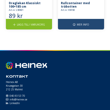
Draglakan Klassiskt
Rullcontainer med
100×185 cm
träbotten
Art.nr: 230801
Art.nr: KM 80
89
kr
LÄGG TILL I VARUKORG
MER INFO
Kontakt
Heinex AB
Krusegatan 30
212 25 Malmö
040-93 53 70
info@heinex.se
LinkedIn